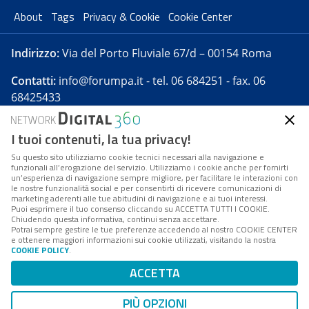
About
Tags
Privacy & Cookie
Cookie Center
Indirizzo:
Via del Porto Fluviale 67/d – 00154 Roma
Contatti:
info@forumpa.it
- tel. 06 684251 - fax. 06
68425433
I tuoi contenuti, la tua privacy!
Forumpa.it
è una pubblicazione telematica iscritta
presso Registro della stampa del Tribunale di Roma -
Su questo sito utilizziamo cookie tecnici necessari alla navigazione e
funzionali all’erogazione del servizio. Utilizziamo i cookie anche per fornirti
Reg. n. 182 del 2 maggio 2008 - Direttore resp. Michela
un’esperienza di navigazione sempre migliore, per facilitare le interazioni con
Stentella
le nostre funzionalità social e per consentirti di ricevere comunicazioni di
marketing aderenti alle tue abitudini di navigazione e ai tuoi interessi.
FPA s.r.l. è società soggetta a Direzione e
Puoi esprimere il tuo consenso cliccando su ACCETTA TUTTI I COOKIE.
Coordinamento da parte di Digital360 S.p.A. - FPA s.r.l.
Chiudendo questa informativa, continui senza accettare.
Potrai sempre gestire le tue preferenze accedendo al nostro COOKIE CENTER
è un'azienda certificata per il sistema di management
e ottenere maggiori informazioni sui cookie utilizzati, visitando la nostra
COOKIE POLICY
.
di qualità SQS (ISO 9001)
Codice Fiscale/Partita IVA n. 10693191008 - R.E.A. Roma
ACCETTA
n. 1249791. ISP AWS
PIÙ OPZIONI
Mappa del sito