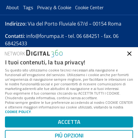
About
Tags
Privacy & Cookie
Cookie Center
Indirizzo:
Via del Porto Fluviale 67/d – 00154 Roma
Contatti:
info@forumpa.it
- tel. 06 684251 - fax. 06
68425433
I tuoi contenuti, la tua privacy!
Forumpa.it
è una pubblicazione telematica iscritta
presso Registro della stampa del Tribunale di Roma -
Su questo sito utilizziamo cookie tecnici necessari alla navigazione e
funzionali all’erogazione del servizio. Utilizziamo i cookie anche per fornirti
Reg. n. 182 del 2 maggio 2008 - Direttore resp. Michela
un’esperienza di navigazione sempre migliore, per facilitare le interazioni con
Stentella
le nostre funzionalità social e per consentirti di ricevere comunicazioni di
marketing aderenti alle tue abitudini di navigazione e ai tuoi interessi.
FPA s.r.l. è società soggetta a Direzione e
Puoi esprimere il tuo consenso cliccando su ACCETTA TUTTI I COOKIE.
Coordinamento da parte di Digital360 S.p.A. - FPA s.r.l.
Chiudendo questa informativa, continui senza accettare.
Potrai sempre gestire le tue preferenze accedendo al nostro COOKIE CENTER
è un'azienda certificata per il sistema di management
e ottenere maggiori informazioni sui cookie utilizzati, visitando la nostra
COOKIE POLICY
.
di qualità SQS (ISO 9001)
Codice Fiscale/Partita IVA n. 10693191008 - R.E.A. Roma
ACCETTA
n. 1249791. ISP AWS
PIÙ OPZIONI
Mappa del sito