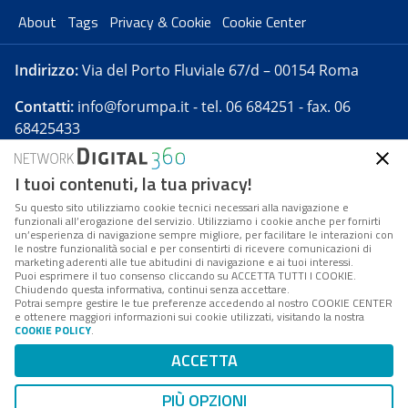
About
Tags
Privacy & Cookie
Cookie Center
Indirizzo:
Via del Porto Fluviale 67/d – 00154 Roma
Contatti:
info@forumpa.it
- tel. 06 684251 - fax. 06
68425433
I tuoi contenuti, la tua privacy!
Forumpa.it
è una pubblicazione telematica iscritta
presso Registro della stampa del Tribunale di Roma -
Su questo sito utilizziamo cookie tecnici necessari alla navigazione e
funzionali all’erogazione del servizio. Utilizziamo i cookie anche per fornirti
Reg. n. 182 del 2 maggio 2008 - Direttore resp. Michela
un’esperienza di navigazione sempre migliore, per facilitare le interazioni con
Stentella
le nostre funzionalità social e per consentirti di ricevere comunicazioni di
marketing aderenti alle tue abitudini di navigazione e ai tuoi interessi.
FPA s.r.l. è società soggetta a Direzione e
Puoi esprimere il tuo consenso cliccando su ACCETTA TUTTI I COOKIE.
Coordinamento da parte di Digital360 S.p.A. - FPA s.r.l.
Chiudendo questa informativa, continui senza accettare.
Potrai sempre gestire le tue preferenze accedendo al nostro COOKIE CENTER
è un'azienda certificata per il sistema di management
e ottenere maggiori informazioni sui cookie utilizzati, visitando la nostra
COOKIE POLICY
.
di qualità SQS (ISO 9001)
Codice Fiscale/Partita IVA n. 10693191008 - R.E.A. Roma
ACCETTA
n. 1249791. ISP AWS
PIÙ OPZIONI
Mappa del sito