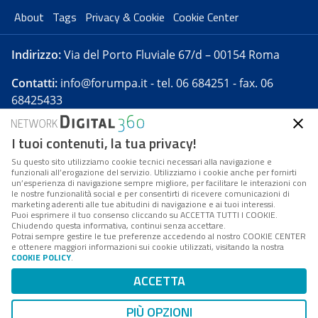
About
Tags
Privacy & Cookie
Cookie Center
Indirizzo:
Via del Porto Fluviale 67/d – 00154 Roma
Contatti:
info@forumpa.it
- tel. 06 684251 - fax. 06
68425433
I tuoi contenuti, la tua privacy!
Forumpa.it
è una pubblicazione telematica iscritta
presso Registro della stampa del Tribunale di Roma -
Su questo sito utilizziamo cookie tecnici necessari alla navigazione e
funzionali all’erogazione del servizio. Utilizziamo i cookie anche per fornirti
Reg. n. 182 del 2 maggio 2008 - Direttore resp. Michela
un’esperienza di navigazione sempre migliore, per facilitare le interazioni con
Stentella
le nostre funzionalità social e per consentirti di ricevere comunicazioni di
marketing aderenti alle tue abitudini di navigazione e ai tuoi interessi.
FPA s.r.l. è società soggetta a Direzione e
Puoi esprimere il tuo consenso cliccando su ACCETTA TUTTI I COOKIE.
Coordinamento da parte di Digital360 S.p.A. - FPA s.r.l.
Chiudendo questa informativa, continui senza accettare.
Potrai sempre gestire le tue preferenze accedendo al nostro COOKIE CENTER
è un'azienda certificata per il sistema di management
e ottenere maggiori informazioni sui cookie utilizzati, visitando la nostra
COOKIE POLICY
.
di qualità SQS (ISO 9001)
Codice Fiscale/Partita IVA n. 10693191008 - R.E.A. Roma
ACCETTA
n. 1249791. ISP AWS
PIÙ OPZIONI
Mappa del sito