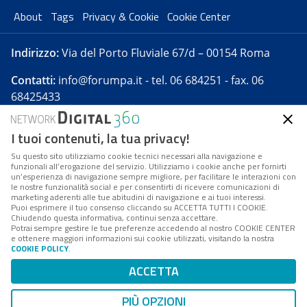
About
Tags
Privacy & Cookie
Cookie Center
Indirizzo:
Via del Porto Fluviale 67/d – 00154 Roma
Contatti:
info@forumpa.it
- tel. 06 684251 - fax. 06
68425433
I tuoi contenuti, la tua privacy!
Forumpa.it
è una pubblicazione telematica iscritta
presso Registro della stampa del Tribunale di Roma -
Su questo sito utilizziamo cookie tecnici necessari alla navigazione e
funzionali all’erogazione del servizio. Utilizziamo i cookie anche per fornirti
Reg. n. 182 del 2 maggio 2008 - Direttore resp. Michela
un’esperienza di navigazione sempre migliore, per facilitare le interazioni con
Stentella
le nostre funzionalità social e per consentirti di ricevere comunicazioni di
marketing aderenti alle tue abitudini di navigazione e ai tuoi interessi.
FPA s.r.l. è società soggetta a Direzione e
Puoi esprimere il tuo consenso cliccando su ACCETTA TUTTI I COOKIE.
Coordinamento da parte di Digital360 S.p.A. - FPA s.r.l.
Chiudendo questa informativa, continui senza accettare.
Potrai sempre gestire le tue preferenze accedendo al nostro COOKIE CENTER
è un'azienda certificata per il sistema di management
e ottenere maggiori informazioni sui cookie utilizzati, visitando la nostra
COOKIE POLICY
.
di qualità SQS (ISO 9001)
Codice Fiscale/Partita IVA n. 10693191008 - R.E.A. Roma
ACCETTA
n. 1249791. ISP AWS
PIÙ OPZIONI
Mappa del sito