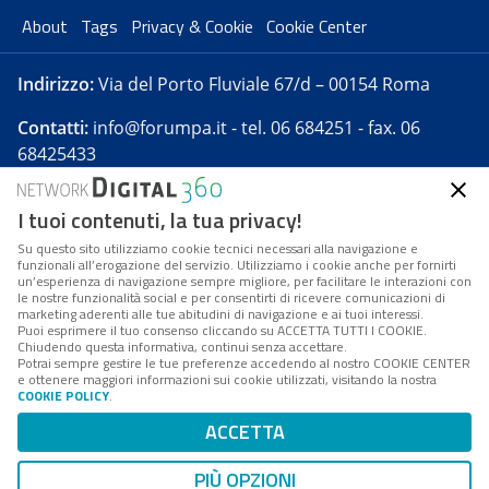
About
Tags
Privacy & Cookie
Cookie Center
Indirizzo:
Via del Porto Fluviale 67/d – 00154 Roma
Contatti:
info@forumpa.it
- tel. 06 684251 - fax. 06
68425433
I tuoi contenuti, la tua privacy!
Forumpa.it
è una pubblicazione telematica iscritta
presso Registro della stampa del Tribunale di Roma -
Su questo sito utilizziamo cookie tecnici necessari alla navigazione e
funzionali all’erogazione del servizio. Utilizziamo i cookie anche per fornirti
Reg. n. 182 del 2 maggio 2008 - Direttore resp. Michela
un’esperienza di navigazione sempre migliore, per facilitare le interazioni con
Stentella
le nostre funzionalità social e per consentirti di ricevere comunicazioni di
marketing aderenti alle tue abitudini di navigazione e ai tuoi interessi.
FPA s.r.l. è società soggetta a Direzione e
Puoi esprimere il tuo consenso cliccando su ACCETTA TUTTI I COOKIE.
Coordinamento da parte di Digital360 S.p.A. - FPA s.r.l.
Chiudendo questa informativa, continui senza accettare.
Potrai sempre gestire le tue preferenze accedendo al nostro COOKIE CENTER
è un'azienda certificata per il sistema di management
e ottenere maggiori informazioni sui cookie utilizzati, visitando la nostra
COOKIE POLICY
.
di qualità SQS (ISO 9001)
Codice Fiscale/Partita IVA n. 10693191008 - R.E.A. Roma
ACCETTA
n. 1249791. ISP AWS
PIÙ OPZIONI
Mappa del sito