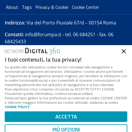
About
Tags
Privacy & Cookie
Cookie Center
Indirizzo:
Via del Porto Fluviale 67/d – 00154 Roma
Contatti:
info@forumpa.it
- tel. 06 684251 - fax. 06
68425433
I tuoi contenuti, la tua privacy!
Forumpa.it
è una pubblicazione telematica iscritta
presso Registro della stampa del Tribunale di Roma -
Su questo sito utilizziamo cookie tecnici necessari alla navigazione e
funzionali all’erogazione del servizio. Utilizziamo i cookie anche per fornirti
Reg. n. 182 del 2 maggio 2008 - Direttore resp. Michela
un’esperienza di navigazione sempre migliore, per facilitare le interazioni con
Stentella
le nostre funzionalità social e per consentirti di ricevere comunicazioni di
marketing aderenti alle tue abitudini di navigazione e ai tuoi interessi.
FPA s.r.l. è società soggetta a Direzione e
Puoi esprimere il tuo consenso cliccando su ACCETTA TUTTI I COOKIE.
Coordinamento da parte di Digital360 S.p.A. - FPA s.r.l.
Chiudendo questa informativa, continui senza accettare.
Potrai sempre gestire le tue preferenze accedendo al nostro COOKIE CENTER
è un'azienda certificata per il sistema di management
e ottenere maggiori informazioni sui cookie utilizzati, visitando la nostra
COOKIE POLICY
.
di qualità SQS (ISO 9001)
Codice Fiscale/Partita IVA n. 10693191008 - R.E.A. Roma
ACCETTA
n. 1249791. ISP AWS
PIÙ OPZIONI
Mappa del sito