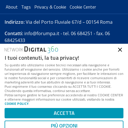
About
Tags
Privacy & Cookie
Cookie Center
Indirizzo:
Via del Porto Fluviale 67/d – 00154 Roma
Contatti:
info@forumpa.it
- tel. 06 684251 - fax. 06
68425433
I tuoi contenuti, la tua privacy!
Forumpa.it
è una pubblicazione telematica iscritta
presso Registro della stampa del Tribunale di Roma -
Su questo sito utilizziamo cookie tecnici necessari alla navigazione e
funzionali all’erogazione del servizio. Utilizziamo i cookie anche per fornirti
Reg. n. 182 del 2 maggio 2008 - Direttore resp. Michela
un’esperienza di navigazione sempre migliore, per facilitare le interazioni con
Stentella
le nostre funzionalità social e per consentirti di ricevere comunicazioni di
marketing aderenti alle tue abitudini di navigazione e ai tuoi interessi.
FPA s.r.l. è società soggetta a Direzione e
Puoi esprimere il tuo consenso cliccando su ACCETTA TUTTI I COOKIE.
Coordinamento da parte di Digital360 S.p.A. - FPA s.r.l.
Chiudendo questa informativa, continui senza accettare.
Potrai sempre gestire le tue preferenze accedendo al nostro COOKIE CENTER
è un'azienda certificata per il sistema di management
e ottenere maggiori informazioni sui cookie utilizzati, visitando la nostra
COOKIE POLICY
.
di qualità SQS (ISO 9001)
Codice Fiscale/Partita IVA n. 10693191008 - R.E.A. Roma
ACCETTA
n. 1249791. ISP AWS
PIÙ OPZIONI
Mappa del sito