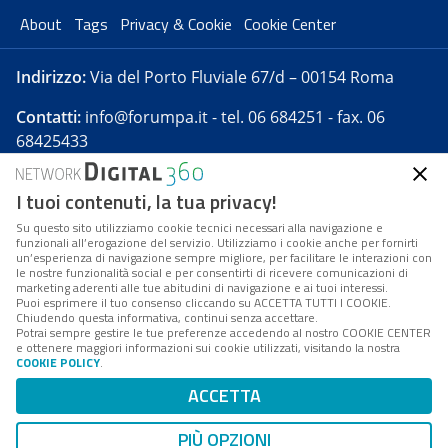
About
Tags
Privacy & Cookie
Cookie Center
Indirizzo:
Via del Porto Fluviale 67/d – 00154 Roma
Contatti:
info@forumpa.it
- tel. 06 684251 - fax. 06
68425433
I tuoi contenuti, la tua privacy!
Forumpa.it
è una pubblicazione telematica iscritta
presso Registro della stampa del Tribunale di Roma -
Su questo sito utilizziamo cookie tecnici necessari alla navigazione e
funzionali all’erogazione del servizio. Utilizziamo i cookie anche per fornirti
Reg. n. 182 del 2 maggio 2008 - Direttore resp. Michela
un’esperienza di navigazione sempre migliore, per facilitare le interazioni con
Stentella
le nostre funzionalità social e per consentirti di ricevere comunicazioni di
marketing aderenti alle tue abitudini di navigazione e ai tuoi interessi.
FPA s.r.l. è società soggetta a Direzione e
Puoi esprimere il tuo consenso cliccando su ACCETTA TUTTI I COOKIE.
Coordinamento da parte di Digital360 S.p.A. - FPA s.r.l.
Chiudendo questa informativa, continui senza accettare.
Potrai sempre gestire le tue preferenze accedendo al nostro COOKIE CENTER
è un'azienda certificata per il sistema di management
e ottenere maggiori informazioni sui cookie utilizzati, visitando la nostra
COOKIE POLICY
.
di qualità SQS (ISO 9001)
Codice Fiscale/Partita IVA n. 10693191008 - R.E.A. Roma
ACCETTA
n. 1249791. ISP AWS
PIÙ OPZIONI
Mappa del sito