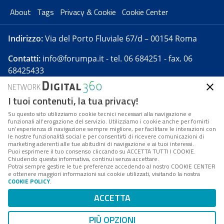
About
Tags
Privacy & Cookie
Cookie Center
Indirizzo:
Via del Porto Fluviale 67/d – 00154 Roma
Contatti:
info@forumpa.it
- tel. 06 684251 - fax. 06
68425433
I tuoi contenuti, la tua privacy!
Forumpa.it
è una pubblicazione telematica iscritta
presso Registro della stampa del Tribunale di Roma -
Su questo sito utilizziamo cookie tecnici necessari alla navigazione e
funzionali all’erogazione del servizio. Utilizziamo i cookie anche per fornirti
Reg. n. 182 del 2 maggio 2008 - Direttore resp. Michela
un’esperienza di navigazione sempre migliore, per facilitare le interazioni con
Stentella
le nostre funzionalità social e per consentirti di ricevere comunicazioni di
marketing aderenti alle tue abitudini di navigazione e ai tuoi interessi.
FPA s.r.l. è società soggetta a Direzione e
Puoi esprimere il tuo consenso cliccando su ACCETTA TUTTI I COOKIE.
Coordinamento da parte di Digital360 S.p.A. - FPA s.r.l.
Chiudendo questa informativa, continui senza accettare.
Potrai sempre gestire le tue preferenze accedendo al nostro COOKIE CENTER
è un'azienda certificata per il sistema di management
e ottenere maggiori informazioni sui cookie utilizzati, visitando la nostra
COOKIE POLICY
.
di qualità SQS (ISO 9001)
Codice Fiscale/Partita IVA n. 10693191008 - R.E.A. Roma
ACCETTA
n. 1249791. ISP AWS
PIÙ OPZIONI
Mappa del sito