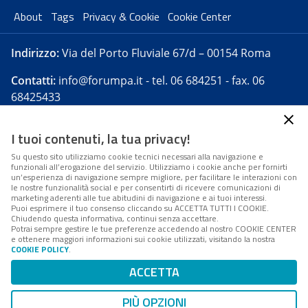
About
Tags
Privacy & Cookie
Cookie Center
Indirizzo:
Via del Porto Fluviale 67/d – 00154 Roma
Contatti:
info@forumpa.it
- tel. 06 684251 - fax. 06
68425433
I tuoi contenuti, la tua privacy!
Forumpa.it
è una pubblicazione telematica iscritta
presso Registro della stampa del Tribunale di Roma -
Su questo sito utilizziamo cookie tecnici necessari alla navigazione e
funzionali all’erogazione del servizio. Utilizziamo i cookie anche per fornirti
Reg. n. 182 del 2 maggio 2008 - Direttore resp. Michela
un’esperienza di navigazione sempre migliore, per facilitare le interazioni con
Stentella
le nostre funzionalità social e per consentirti di ricevere comunicazioni di
marketing aderenti alle tue abitudini di navigazione e ai tuoi interessi.
FPA s.r.l. è società soggetta a Direzione e
Puoi esprimere il tuo consenso cliccando su ACCETTA TUTTI I COOKIE.
Coordinamento da parte di Digital360 S.p.A. - FPA s.r.l.
Chiudendo questa informativa, continui senza accettare.
Potrai sempre gestire le tue preferenze accedendo al nostro COOKIE CENTER
è un'azienda certificata per il sistema di management
e ottenere maggiori informazioni sui cookie utilizzati, visitando la nostra
COOKIE POLICY
.
di qualità SQS (ISO 9001)
Codice Fiscale/Partita IVA n. 10693191008 - R.E.A. Roma
ACCETTA
n. 1249791. ISP AWS
PIÙ OPZIONI
Mappa del sito