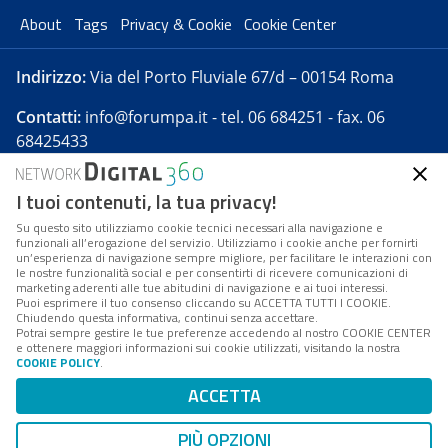
About
Tags
Privacy & Cookie
Cookie Center
Indirizzo:
Via del Porto Fluviale 67/d – 00154 Roma
Contatti:
info@forumpa.it
- tel. 06 684251 - fax. 06
68425433
I tuoi contenuti, la tua privacy!
Forumpa.it
è una pubblicazione telematica iscritta
presso Registro della stampa del Tribunale di Roma -
Su questo sito utilizziamo cookie tecnici necessari alla navigazione e
funzionali all’erogazione del servizio. Utilizziamo i cookie anche per fornirti
Reg. n. 182 del 2 maggio 2008 - Direttore resp. Michela
un’esperienza di navigazione sempre migliore, per facilitare le interazioni con
Stentella
le nostre funzionalità social e per consentirti di ricevere comunicazioni di
marketing aderenti alle tue abitudini di navigazione e ai tuoi interessi.
FPA s.r.l. è società soggetta a Direzione e
Puoi esprimere il tuo consenso cliccando su ACCETTA TUTTI I COOKIE.
Coordinamento da parte di Digital360 S.p.A. - FPA s.r.l.
Chiudendo questa informativa, continui senza accettare.
Potrai sempre gestire le tue preferenze accedendo al nostro COOKIE CENTER
è un'azienda certificata per il sistema di management
e ottenere maggiori informazioni sui cookie utilizzati, visitando la nostra
COOKIE POLICY
.
di qualità SQS (ISO 9001)
Codice Fiscale/Partita IVA n. 10693191008 - R.E.A. Roma
ACCETTA
n. 1249791. ISP AWS
PIÙ OPZIONI
Mappa del sito