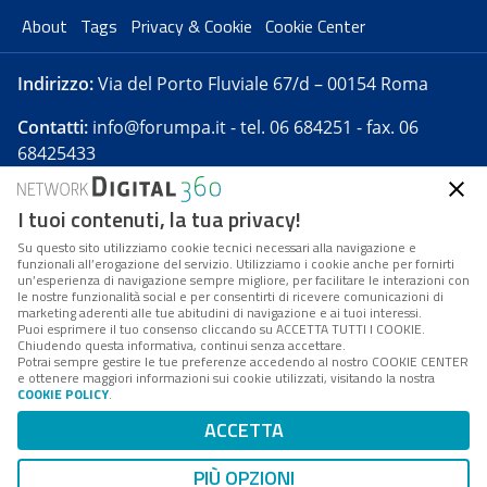
About
Tags
Privacy & Cookie
Cookie Center
Indirizzo:
Via del Porto Fluviale 67/d – 00154 Roma
Contatti:
info@forumpa.it
- tel. 06 684251 - fax. 06
68425433
I tuoi contenuti, la tua privacy!
Forumpa.it
è una pubblicazione telematica iscritta
presso Registro della stampa del Tribunale di Roma -
Su questo sito utilizziamo cookie tecnici necessari alla navigazione e
funzionali all’erogazione del servizio. Utilizziamo i cookie anche per fornirti
Reg. n. 182 del 2 maggio 2008 - Direttore resp. Michela
un’esperienza di navigazione sempre migliore, per facilitare le interazioni con
Stentella
le nostre funzionalità social e per consentirti di ricevere comunicazioni di
marketing aderenti alle tue abitudini di navigazione e ai tuoi interessi.
FPA s.r.l. è società soggetta a Direzione e
Puoi esprimere il tuo consenso cliccando su ACCETTA TUTTI I COOKIE.
Coordinamento da parte di Digital360 S.p.A. - FPA s.r.l.
Chiudendo questa informativa, continui senza accettare.
Potrai sempre gestire le tue preferenze accedendo al nostro COOKIE CENTER
è un'azienda certificata per il sistema di management
e ottenere maggiori informazioni sui cookie utilizzati, visitando la nostra
COOKIE POLICY
.
di qualità SQS (ISO 9001)
Codice Fiscale/Partita IVA n. 10693191008 - R.E.A. Roma
ACCETTA
n. 1249791. ISP AWS
PIÙ OPZIONI
Mappa del sito