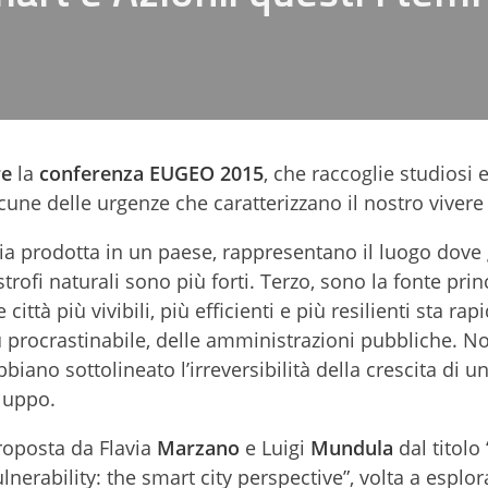
re
la
conferenza EUGEO 2015
, che raccoglie studiosi 
lcune delle urgenze che caratterizzano il nostro viver
gia prodotta in un paese, rappresentano il luogo dove 
rofi naturali sono più forti. Terzo, sono la fonte prin
città più vivibili, più efficienti e più resilienti sta r
ù procrastinabile, delle amministrazioni pubbliche. N
iano sottolineato l’irreversibilità della crescita di un
iluppo.
proposta da Flavia
Marzano
e Luigi
Mundula
dal titolo
erability: the smart city perspective”, volta a esplora