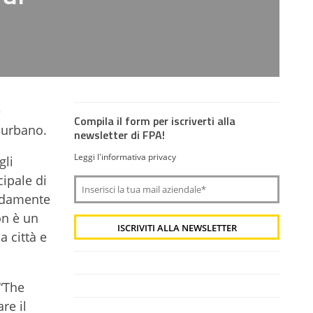
e
Compila il form per iscriverti alla
e urbano.
newsletter di FPA!
Leggi l'informativa privacy
gli
cipale di
apidamente
on è un
a città e
 “The
re il