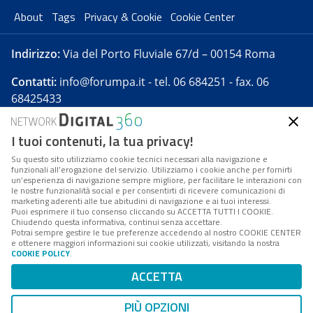
About
Tags
Privacy & Cookie
Cookie Center
Indirizzo:
Via del Porto Fluviale 67/d – 00154 Roma
Contatti:
info@forumpa.it
- tel. 06 684251 - fax. 06
68425433
I tuoi contenuti, la tua privacy!
Forumpa.it
è una pubblicazione telematica iscritta
presso Registro della stampa del Tribunale di Roma -
Su questo sito utilizziamo cookie tecnici necessari alla navigazione e
funzionali all’erogazione del servizio. Utilizziamo i cookie anche per fornirti
Reg. n. 182 del 2 maggio 2008 - Direttore resp. Michela
un’esperienza di navigazione sempre migliore, per facilitare le interazioni con
Stentella
le nostre funzionalità social e per consentirti di ricevere comunicazioni di
marketing aderenti alle tue abitudini di navigazione e ai tuoi interessi.
FPA s.r.l. è società soggetta a Direzione e
Puoi esprimere il tuo consenso cliccando su ACCETTA TUTTI I COOKIE.
Coordinamento da parte di Digital360 S.p.A. - FPA s.r.l.
Chiudendo questa informativa, continui senza accettare.
Potrai sempre gestire le tue preferenze accedendo al nostro COOKIE CENTER
è un'azienda certificata per il sistema di management
e ottenere maggiori informazioni sui cookie utilizzati, visitando la nostra
COOKIE POLICY
.
di qualità SQS (ISO 9001)
Codice Fiscale/Partita IVA n. 10693191008 - R.E.A. Roma
ACCETTA
n. 1249791. ISP AWS
PIÙ OPZIONI
Mappa del sito