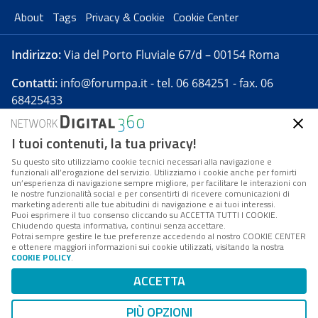
About
Tags
Privacy & Cookie
Cookie Center
Indirizzo:
Via del Porto Fluviale 67/d – 00154 Roma
Contatti:
info@forumpa.it
- tel. 06 684251 - fax. 06
68425433
I tuoi contenuti, la tua privacy!
Forumpa.it
è una pubblicazione telematica iscritta
presso Registro della stampa del Tribunale di Roma -
Su questo sito utilizziamo cookie tecnici necessari alla navigazione e
funzionali all’erogazione del servizio. Utilizziamo i cookie anche per fornirti
Reg. n. 182 del 2 maggio 2008 - Direttore resp. Michela
un’esperienza di navigazione sempre migliore, per facilitare le interazioni con
Stentella
le nostre funzionalità social e per consentirti di ricevere comunicazioni di
marketing aderenti alle tue abitudini di navigazione e ai tuoi interessi.
FPA s.r.l. è società soggetta a Direzione e
Puoi esprimere il tuo consenso cliccando su ACCETTA TUTTI I COOKIE.
Coordinamento da parte di Digital360 S.p.A. - FPA s.r.l.
Chiudendo questa informativa, continui senza accettare.
Potrai sempre gestire le tue preferenze accedendo al nostro COOKIE CENTER
è un'azienda certificata per il sistema di management
e ottenere maggiori informazioni sui cookie utilizzati, visitando la nostra
COOKIE POLICY
.
di qualità SQS (ISO 9001)
Codice Fiscale/Partita IVA n. 10693191008 - R.E.A. Roma
ACCETTA
n. 1249791. ISP AWS
PIÙ OPZIONI
Mappa del sito