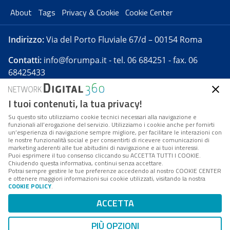
About
Tags
Privacy & Cookie
Cookie Center
Indirizzo:
Via del Porto Fluviale 67/d – 00154 Roma
Contatti:
info@forumpa.it
- tel. 06 684251 - fax. 06
68425433
I tuoi contenuti, la tua privacy!
Forumpa.it
è una pubblicazione telematica iscritta
presso Registro della stampa del Tribunale di Roma -
Su questo sito utilizziamo cookie tecnici necessari alla navigazione e
funzionali all’erogazione del servizio. Utilizziamo i cookie anche per fornirti
Reg. n. 182 del 2 maggio 2008 - Direttore resp. Michela
un’esperienza di navigazione sempre migliore, per facilitare le interazioni con
Stentella
le nostre funzionalità social e per consentirti di ricevere comunicazioni di
marketing aderenti alle tue abitudini di navigazione e ai tuoi interessi.
FPA s.r.l. è società soggetta a Direzione e
Puoi esprimere il tuo consenso cliccando su ACCETTA TUTTI I COOKIE.
Coordinamento da parte di Digital360 S.p.A. - FPA s.r.l.
Chiudendo questa informativa, continui senza accettare.
Potrai sempre gestire le tue preferenze accedendo al nostro COOKIE CENTER
è un'azienda certificata per il sistema di management
e ottenere maggiori informazioni sui cookie utilizzati, visitando la nostra
COOKIE POLICY
.
di qualità SQS (ISO 9001)
Codice Fiscale/Partita IVA n. 10693191008 - R.E.A. Roma
ACCETTA
n. 1249791. ISP AWS
PIÙ OPZIONI
Mappa del sito