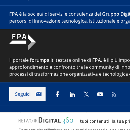
FPA
è la società di servizi e consulenza del
Gruppo Digit
percorsi di innovazione tecnologica, istituzionale e orga
Il portale
forumpa.it
, testata online di
FPA
, è il più imp
approfondimento e confronto tra le community di inno
processi di trasformazione organizzativa e tecnologica d
Seguici
Indirizzo:
Via del Porto Fluviale 67/d – 00154 Roma
I tuoi contenuti, la tua pr
Su questo sito utilizziamo cookie tecnici necessari alla navigazion