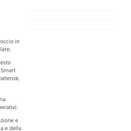
occio in
lare.
uesto
e Smart
petenze,
una
erativi:
azione e
sa e della