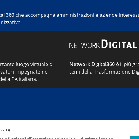
al 360
che accompagna amministrazioni e aziende interessat
nizzativa.
ortante luogo virtuale di
Network Digital360
è il più gr
vatori impegnate nei
temi della Trasformazione Dig
ella PA italiana.
Cont
ivacy!
e e funzionali all’erogazione del servizio. Utilizziamo i cookie