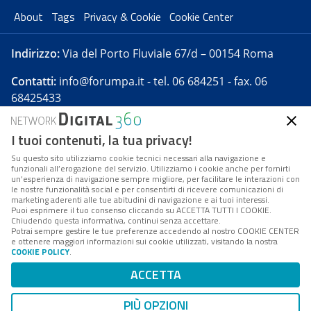
About
Tags
Privacy & Cookie
Cookie Center
Indirizzo:
Via del Porto Fluviale 67/d – 00154 Roma
Contatti:
info@forumpa.it
- tel. 06 684251 - fax. 06
68425433
I tuoi contenuti, la tua privacy!
Forumpa.it
è una pubblicazione telematica iscritta
presso Registro della stampa del Tribunale di Roma -
Su questo sito utilizziamo cookie tecnici necessari alla navigazione e
funzionali all’erogazione del servizio. Utilizziamo i cookie anche per fornirti
Reg. n. 182 del 2 maggio 2008 - Direttore resp. Michela
un’esperienza di navigazione sempre migliore, per facilitare le interazioni con
Stentella
le nostre funzionalità social e per consentirti di ricevere comunicazioni di
marketing aderenti alle tue abitudini di navigazione e ai tuoi interessi.
FPA s.r.l. è società soggetta a Direzione e
Puoi esprimere il tuo consenso cliccando su ACCETTA TUTTI I COOKIE.
Coordinamento da parte di Digital360 S.p.A. - FPA s.r.l.
Chiudendo questa informativa, continui senza accettare.
Potrai sempre gestire le tue preferenze accedendo al nostro COOKIE CENTER
è un'azienda certificata per il sistema di management
e ottenere maggiori informazioni sui cookie utilizzati, visitando la nostra
COOKIE POLICY
.
di qualità SQS (ISO 9001)
Codice Fiscale/Partita IVA n. 10693191008 - R.E.A. Roma
ACCETTA
n. 1249791. ISP AWS
PIÙ OPZIONI
Mappa del sito