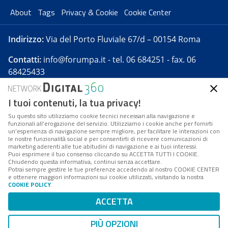
About
Tags
Privacy & Cookie
Cookie Center
Indirizzo:
Via del Porto Fluviale 67/d – 00154 Roma
Contatti:
info@forumpa.it
- tel. 06 684251 - fax. 06
68425433
I tuoi contenuti, la tua privacy!
Forumpa.it
è una pubblicazione telematica iscritta
presso Registro della stampa del Tribunale di Roma -
Su questo sito utilizziamo cookie tecnici necessari alla navigazione e
funzionali all’erogazione del servizio. Utilizziamo i cookie anche per fornirti
Reg. n. 182 del 2 maggio 2008 - Direttore resp. Michela
un’esperienza di navigazione sempre migliore, per facilitare le interazioni con
Stentella
le nostre funzionalità social e per consentirti di ricevere comunicazioni di
marketing aderenti alle tue abitudini di navigazione e ai tuoi interessi.
FPA s.r.l. è società soggetta a Direzione e
Puoi esprimere il tuo consenso cliccando su ACCETTA TUTTI I COOKIE.
Coordinamento da parte di Digital360 S.p.A. - FPA s.r.l.
Chiudendo questa informativa, continui senza accettare.
Potrai sempre gestire le tue preferenze accedendo al nostro COOKIE CENTER
è un'azienda certificata per il sistema di management
e ottenere maggiori informazioni sui cookie utilizzati, visitando la nostra
COOKIE POLICY
.
di qualità SQS (ISO 9001)
Codice Fiscale/Partita IVA n. 10693191008 - R.E.A. Roma
ACCETTA
n. 1249791. ISP AWS
PIÙ OPZIONI
Mappa del sito