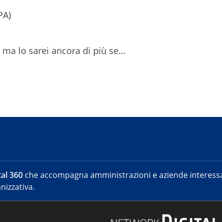
PA)
 ma lo sarei ancora di più se…
al 360
che accompagna amministrazioni e aziende interessat
nizzativa.