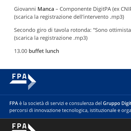
Giovanni
Manca
– Componente DigitPA (ex CNI
(scarica la registrazione dell’intervento .mp3)
Secondo giro di tavola rotonda: "Sono ottimista
(scarica la registrazione .mp3)
13.00
buffet lunch
FPA
è la società di servizi e consulenza del
Gruppo Digit
percorsi di innovazione tecnologica, istituzionale e orga