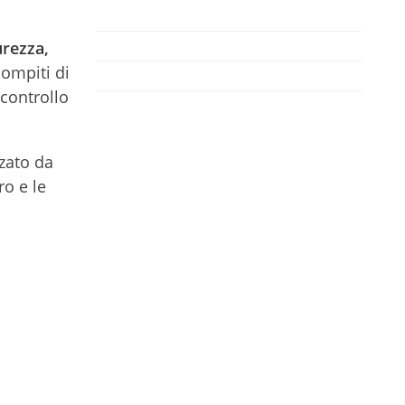
urezza,
compiti di
controllo
zzato da
ro e le