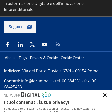
Trasformazione Digitale e dell'innovazione
Imprenditoriale.
Seguici
About
Tags
Privacy & Cookie
Cookie Center
Indirizzo:
Via del Porto Fluviale 67/d – 00154 Roma
Contatti:
info@forumpa.it
- tel. 06 684251 - fax. 06
68425433
I tuoi contenuti, la tua privacy!
Forumpa.it
è una pubblicazione telematica iscritta
presso Registro della stampa del Tribunale di Roma -
Su questo sito utilizziamo cookie tecnici necessari alla navigazione e