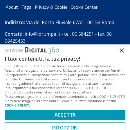
About
Tags
Privacy & Cookie
Cookie Center
Indirizzo:
Via del Porto Fluviale 67/d – 00154 Roma
Contatti:
info@forumpa.it
- tel. 06 684251 - fax. 06
68425433
I tuoi contenuti, la tua privacy!
Forumpa.it
è una pubblicazione telematica iscritta
presso Registro della stampa del Tribunale di Roma -
Su questo sito utilizziamo cookie tecnici necessari alla navigazione e
funzionali all’erogazione del servizio. Utilizziamo i cookie anche per fornirti
Reg. n. 182 del 2 maggio 2008 - Direttore resp. Michela
un’esperienza di navigazione sempre migliore, per facilitare le interazioni con
Stentella
le nostre funzionalità social e per consentirti di ricevere comunicazioni di
marketing aderenti alle tue abitudini di navigazione e ai tuoi interessi.
FPA s.r.l. è società soggetta a Direzione e
Puoi esprimere il tuo consenso cliccando su ACCETTA TUTTI I COOKIE.
Coordinamento da parte di Digital360 S.p.A. - FPA s.r.l.
Chiudendo questa informativa, continui senza accettare.
Potrai sempre gestire le tue preferenze accedendo al nostro COOKIE CENTER
è un'azienda certificata per il sistema di management
e ottenere maggiori informazioni sui cookie utilizzati, visitando la nostra
COOKIE POLICY
.
di qualità SQS (ISO 9001)
Codice Fiscale/Partita IVA n. 10693191008 - R.E.A. Roma
ACCETTA
n. 1249791. ISP AWS
PIÙ OPZIONI
Mappa del sito