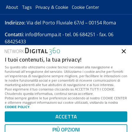
About
Tags
Privacy & Cookie
Cookie Center
Indirizzo:
Via del Porto Fluviale 67/d – 00154 Roma
Contatti:
info@forumpa.it
- tel. 06 684251 - fax. 06
68425433
I tuoi contenuti, la tua privacy!
Forumpa.it
è una pubblicazione telematica iscritta
presso Registro della stampa del Tribunale di Roma -
Su questo sito utilizziamo cookie tecnici necessari alla navigazione e
funzionali all’erogazione del servizio. Utilizziamo i cookie anche per fornirti
Reg. n. 182 del 2 maggio 2008 - Direttore resp. Michela
un’esperienza di navigazione sempre migliore, per facilitare le interazioni con
Stentella
le nostre funzionalità social e per consentirti di ricevere comunicazioni di
marketing aderenti alle tue abitudini di navigazione e ai tuoi interessi.
FPA s.r.l. è società soggetta a Direzione e
Puoi esprimere il tuo consenso cliccando su ACCETTA TUTTI I COOKIE.
Coordinamento da parte di Digital360 S.p.A. - FPA s.r.l.
Chiudendo questa informativa, continui senza accettare.
Potrai sempre gestire le tue preferenze accedendo al nostro COOKIE CENTER
è un'azienda certificata per il sistema di management
e ottenere maggiori informazioni sui cookie utilizzati, visitando la nostra
COOKIE POLICY
.
di qualità SQS (ISO 9001)
Codice Fiscale/Partita IVA n. 10693191008 - R.E.A. Roma
ACCETTA
n. 1249791. ISP AWS
PIÙ OPZIONI
Mappa del sito