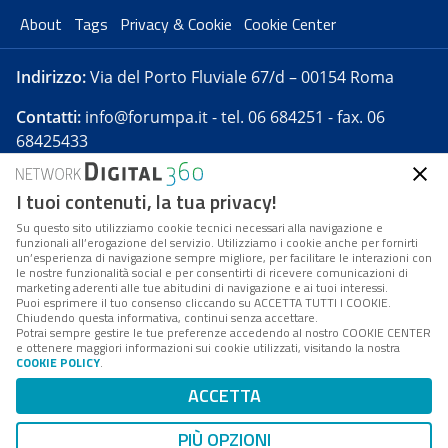
About
Tags
Privacy & Cookie
Cookie Center
Indirizzo:
Via del Porto Fluviale 67/d – 00154 Roma
Contatti:
info@forumpa.it
- tel. 06 684251 - fax. 06
68425433
I tuoi contenuti, la tua privacy!
Forumpa.it
è una pubblicazione telematica iscritta
presso Registro della stampa del Tribunale di Roma -
Su questo sito utilizziamo cookie tecnici necessari alla navigazione e
funzionali all’erogazione del servizio. Utilizziamo i cookie anche per fornirti
Reg. n. 182 del 2 maggio 2008 - Direttore resp. Michela
un’esperienza di navigazione sempre migliore, per facilitare le interazioni con
Stentella
le nostre funzionalità social e per consentirti di ricevere comunicazioni di
marketing aderenti alle tue abitudini di navigazione e ai tuoi interessi.
FPA s.r.l. è società soggetta a Direzione e
Puoi esprimere il tuo consenso cliccando su ACCETTA TUTTI I COOKIE.
Coordinamento da parte di Digital360 S.p.A. - FPA s.r.l.
Chiudendo questa informativa, continui senza accettare.
Potrai sempre gestire le tue preferenze accedendo al nostro COOKIE CENTER
è un'azienda certificata per il sistema di management
e ottenere maggiori informazioni sui cookie utilizzati, visitando la nostra
COOKIE POLICY
.
di qualità SQS (ISO 9001)
Codice Fiscale/Partita IVA n. 10693191008 - R.E.A. Roma
ACCETTA
n. 1249791. ISP AWS
PIÙ OPZIONI
Mappa del sito