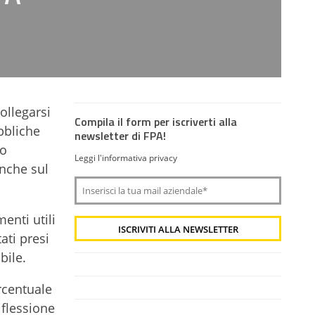
ollegarsi
Compila il form per iscriverti alla
bbliche
newsletter di FPA!
Lo
Leggi l'informativa privacy
anche sul
enti utili
ati presi
bile.
rcentuale
iflessione