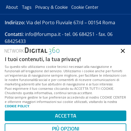
About
Tags
Privacy & Cookie
Cookie Center
Indirizzo:
Via del Porto Fluviale 67/d – 00154 Roma
Contatti:
info@forumpa.it
- tel. 06 684251 - fax. 06
68425433
I tuoi contenuti, la tua privacy!
Forumpa.it
è una pubblicazione telematica iscritta
presso Registro della stampa del Tribunale di Roma -
Su questo sito utilizziamo cookie tecnici necessari alla navigazione e
funzionali all’erogazione del servizio. Utilizziamo i cookie anche per fornirti
Reg. n. 182 del 2 maggio 2008 - Direttore resp. Michela
un’esperienza di navigazione sempre migliore, per facilitare le interazioni con
Stentella
le nostre funzionalità social e per consentirti di ricevere comunicazioni di
marketing aderenti alle tue abitudini di navigazione e ai tuoi interessi.
FPA s.r.l. è società soggetta a Direzione e
Puoi esprimere il tuo consenso cliccando su ACCETTA TUTTI I COOKIE.
Coordinamento da parte di Digital360 S.p.A. - FPA s.r.l.
Chiudendo questa informativa, continui senza accettare.
Potrai sempre gestire le tue preferenze accedendo al nostro COOKIE CENTER
è un'azienda certificata per il sistema di management
e ottenere maggiori informazioni sui cookie utilizzati, visitando la nostra
COOKIE POLICY
.
di qualità SQS (ISO 9001)
Codice Fiscale/Partita IVA n. 10693191008 - R.E.A. Roma
ACCETTA
n. 1249791. ISP AWS
PIÙ OPZIONI
Mappa del sito