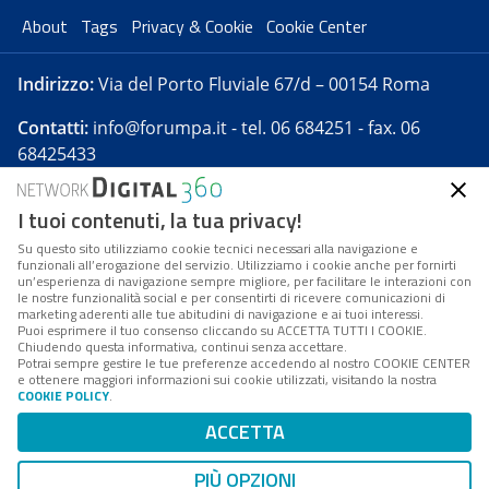
About
Tags
Privacy & Cookie
Cookie Center
Indirizzo:
Via del Porto Fluviale 67/d – 00154 Roma
Contatti:
info@forumpa.it
- tel. 06 684251 - fax. 06
68425433
I tuoi contenuti, la tua privacy!
Forumpa.it
è una pubblicazione telematica iscritta
presso Registro della stampa del Tribunale di Roma -
Su questo sito utilizziamo cookie tecnici necessari alla navigazione e
funzionali all’erogazione del servizio. Utilizziamo i cookie anche per fornirti
Reg. n. 182 del 2 maggio 2008 - Direttore resp. Michela
un’esperienza di navigazione sempre migliore, per facilitare le interazioni con
Stentella
le nostre funzionalità social e per consentirti di ricevere comunicazioni di
marketing aderenti alle tue abitudini di navigazione e ai tuoi interessi.
FPA s.r.l. è società soggetta a Direzione e
Puoi esprimere il tuo consenso cliccando su ACCETTA TUTTI I COOKIE.
Coordinamento da parte di Digital360 S.p.A. - FPA s.r.l.
Chiudendo questa informativa, continui senza accettare.
Potrai sempre gestire le tue preferenze accedendo al nostro COOKIE CENTER
è un'azienda certificata per il sistema di management
e ottenere maggiori informazioni sui cookie utilizzati, visitando la nostra
COOKIE POLICY
.
di qualità SQS (ISO 9001)
Codice Fiscale/Partita IVA n. 10693191008 - R.E.A. Roma
ACCETTA
n. 1249791. ISP AWS
PIÙ OPZIONI
Mappa del sito