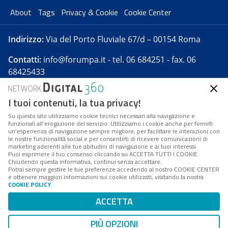
About
Tags
Privacy & Cookie
Cookie Center
Indirizzo:
Via del Porto Fluviale 67/d – 00154 Roma
Contatti:
info@forumpa.it
- tel. 06 684251 - fax. 06
68425433
I tuoi contenuti, la tua privacy!
Forumpa.it
è una pubblicazione telematica iscritta
presso Registro della stampa del Tribunale di Roma -
Su questo sito utilizziamo cookie tecnici necessari alla navigazione e
funzionali all’erogazione del servizio. Utilizziamo i cookie anche per fornirti
Reg. n. 182 del 2 maggio 2008 - Direttore resp. Michela
un’esperienza di navigazione sempre migliore, per facilitare le interazioni con
Stentella
le nostre funzionalità social e per consentirti di ricevere comunicazioni di
marketing aderenti alle tue abitudini di navigazione e ai tuoi interessi.
FPA s.r.l. è società soggetta a Direzione e
Puoi esprimere il tuo consenso cliccando su ACCETTA TUTTI I COOKIE.
Coordinamento da parte di Digital360 S.p.A. - FPA s.r.l.
Chiudendo questa informativa, continui senza accettare.
Potrai sempre gestire le tue preferenze accedendo al nostro COOKIE CENTER
è un'azienda certificata per il sistema di management
e ottenere maggiori informazioni sui cookie utilizzati, visitando la nostra
COOKIE POLICY
.
di qualità SQS (ISO 9001)
Codice Fiscale/Partita IVA n. 10693191008 - R.E.A. Roma
ACCETTA
n. 1249791. ISP AWS
PIÙ OPZIONI
Mappa del sito