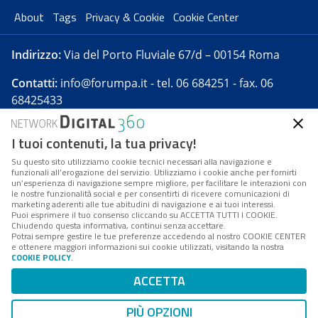
About
Tags
Privacy & Cookie
Cookie Center
Indirizzo:
Via del Porto Fluviale 67/d – 00154 Roma
Contatti:
info@forumpa.it
- tel. 06 684251 - fax. 06
68425433
I tuoi contenuti, la tua privacy!
Forumpa.it
è una pubblicazione telematica iscritta
presso Registro della stampa del Tribunale di Roma -
Su questo sito utilizziamo cookie tecnici necessari alla navigazione e
funzionali all’erogazione del servizio. Utilizziamo i cookie anche per fornirti
Reg. n. 182 del 2 maggio 2008 - Direttore resp. Michela
un’esperienza di navigazione sempre migliore, per facilitare le interazioni con
Stentella
le nostre funzionalità social e per consentirti di ricevere comunicazioni di
marketing aderenti alle tue abitudini di navigazione e ai tuoi interessi.
FPA s.r.l. è società soggetta a Direzione e
Puoi esprimere il tuo consenso cliccando su ACCETTA TUTTI I COOKIE.
Coordinamento da parte di Digital360 S.p.A. - FPA s.r.l.
Chiudendo questa informativa, continui senza accettare.
Potrai sempre gestire le tue preferenze accedendo al nostro COOKIE CENTER
è un'azienda certificata per il sistema di management
e ottenere maggiori informazioni sui cookie utilizzati, visitando la nostra
COOKIE POLICY
.
di qualità SQS (ISO 9001)
Codice Fiscale/Partita IVA n. 10693191008 - R.E.A. Roma
ACCETTA
n. 1249791. ISP AWS
PIÙ OPZIONI
Mappa del sito