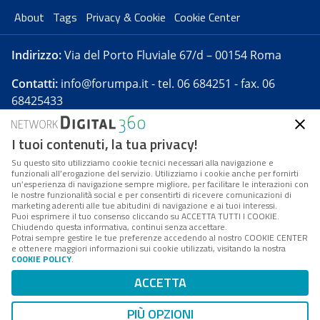
About
Tags
Privacy & Cookie
Cookie Center
Indirizzo:
Via del Porto Fluviale 67/d – 00154 Roma
Contatti:
info@forumpa.it
- tel. 06 684251 - fax. 06
68425433
I tuoi contenuti, la tua privacy!
Forumpa.it
è una pubblicazione telematica iscritta
presso Registro della stampa del Tribunale di Roma -
Su questo sito utilizziamo cookie tecnici necessari alla navigazione e
funzionali all’erogazione del servizio. Utilizziamo i cookie anche per fornirti
Reg. n. 182 del 2 maggio 2008 - Direttore resp. Michela
un’esperienza di navigazione sempre migliore, per facilitare le interazioni con
Stentella
le nostre funzionalità social e per consentirti di ricevere comunicazioni di
marketing aderenti alle tue abitudini di navigazione e ai tuoi interessi.
FPA s.r.l. è società soggetta a Direzione e
Puoi esprimere il tuo consenso cliccando su ACCETTA TUTTI I COOKIE.
Coordinamento da parte di Digital360 S.p.A. - FPA s.r.l.
Chiudendo questa informativa, continui senza accettare.
Potrai sempre gestire le tue preferenze accedendo al nostro COOKIE CENTER
è un'azienda certificata per il sistema di management
e ottenere maggiori informazioni sui cookie utilizzati, visitando la nostra
COOKIE POLICY
.
di qualità SQS (ISO 9001)
Codice Fiscale/Partita IVA n. 10693191008 - R.E.A. Roma
ACCETTA
n. 1249791. ISP AWS
PIÙ OPZIONI
Mappa del sito