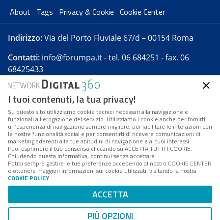
About
Tags
Privacy & Cookie
Cookie Center
Indirizzo:
Via del Porto Fluviale 67/d – 00154 Roma
Contatti:
info@forumpa.it
- tel. 06 684251 - fax. 06
68425433
I tuoi contenuti, la tua privacy!
Forumpa.it
è una pubblicazione telematica iscritta
presso Registro della stampa del Tribunale di Roma -
Su questo sito utilizziamo cookie tecnici necessari alla navigazione e
funzionali all’erogazione del servizio. Utilizziamo i cookie anche per fornirti
Reg. n. 182 del 2 maggio 2008 - Direttore resp. Michela
un’esperienza di navigazione sempre migliore, per facilitare le interazioni con
Stentella
le nostre funzionalità social e per consentirti di ricevere comunicazioni di
marketing aderenti alle tue abitudini di navigazione e ai tuoi interessi.
FPA s.r.l. è società soggetta a Direzione e
Puoi esprimere il tuo consenso cliccando su ACCETTA TUTTI I COOKIE.
Coordinamento da parte di Digital360 S.p.A. - FPA s.r.l.
Chiudendo questa informativa, continui senza accettare.
Potrai sempre gestire le tue preferenze accedendo al nostro COOKIE CENTER
è un'azienda certificata per il sistema di management
e ottenere maggiori informazioni sui cookie utilizzati, visitando la nostra
COOKIE POLICY
.
di qualità SQS (ISO 9001)
Codice Fiscale/Partita IVA n. 10693191008 - R.E.A. Roma
ACCETTA
n. 1249791. ISP AWS
PIÙ OPZIONI
Mappa del sito