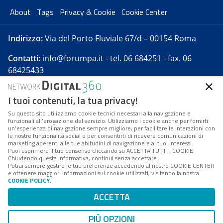
About
Tags
Privacy & Cookie
Cookie Center
Indirizzo:
Via del Porto Fluviale 67/d – 00154 Roma
Contatti:
info@forumpa.it
- tel. 06 684251 - fax. 06
68425433
I tuoi contenuti, la tua privacy!
Forumpa.it
è una pubblicazione telematica iscritta
presso Registro della stampa del Tribunale di Roma -
Su questo sito utilizziamo cookie tecnici necessari alla navigazione e
funzionali all’erogazione del servizio. Utilizziamo i cookie anche per fornirti
Reg. n. 182 del 2 maggio 2008 - Direttore resp. Michela
un’esperienza di navigazione sempre migliore, per facilitare le interazioni con
Stentella
le nostre funzionalità social e per consentirti di ricevere comunicazioni di
marketing aderenti alle tue abitudini di navigazione e ai tuoi interessi.
FPA s.r.l. è società soggetta a Direzione e
Puoi esprimere il tuo consenso cliccando su ACCETTA TUTTI I COOKIE.
Coordinamento da parte di Digital360 S.p.A. - FPA s.r.l.
Chiudendo questa informativa, continui senza accettare.
Potrai sempre gestire le tue preferenze accedendo al nostro COOKIE CENTER
è un'azienda certificata per il sistema di management
e ottenere maggiori informazioni sui cookie utilizzati, visitando la nostra
COOKIE POLICY
.
di qualità SQS (ISO 9001)
Codice Fiscale/Partita IVA n. 10693191008 - R.E.A. Roma
ACCETTA
n. 1249791. ISP AWS
PIÙ OPZIONI
Mappa del sito