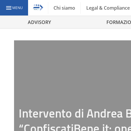
Chi siamo
Legal & Compliance
MENU
ADVISORY
FORMAZI
Intervento di Andrea 
“ConfiscatiBene.it: op