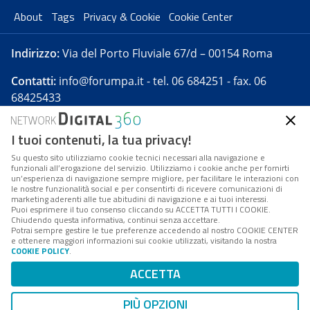
About
Tags
Privacy & Cookie
Cookie Center
Indirizzo:
Via del Porto Fluviale 67/d – 00154 Roma
Contatti:
info@forumpa.it
- tel. 06 684251 - fax. 06
68425433
I tuoi contenuti, la tua privacy!
Forumpa.it
è una pubblicazione telematica iscritta
presso Registro della stampa del Tribunale di Roma -
Su questo sito utilizziamo cookie tecnici necessari alla navigazione e
funzionali all’erogazione del servizio. Utilizziamo i cookie anche per fornirti
Reg. n. 182 del 2 maggio 2008 - Direttore resp. Michela
un’esperienza di navigazione sempre migliore, per facilitare le interazioni con
Stentella
le nostre funzionalità social e per consentirti di ricevere comunicazioni di
marketing aderenti alle tue abitudini di navigazione e ai tuoi interessi.
FPA s.r.l. è società soggetta a Direzione e
Puoi esprimere il tuo consenso cliccando su ACCETTA TUTTI I COOKIE.
Coordinamento da parte di Digital360 S.p.A. - FPA s.r.l.
Chiudendo questa informativa, continui senza accettare.
Potrai sempre gestire le tue preferenze accedendo al nostro COOKIE CENTER
è un'azienda certificata per il sistema di management
e ottenere maggiori informazioni sui cookie utilizzati, visitando la nostra
COOKIE POLICY
.
di qualità SQS (ISO 9001)
Codice Fiscale/Partita IVA n. 10693191008 - R.E.A. Roma
ACCETTA
n. 1249791. ISP AWS
PIÙ OPZIONI
Mappa del sito