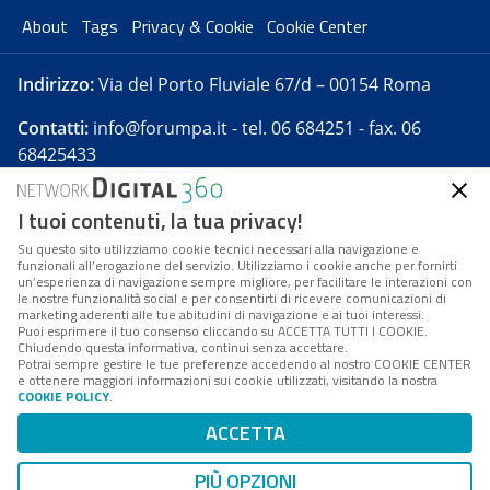
About
Tags
Privacy & Cookie
Cookie Center
Indirizzo:
Via del Porto Fluviale 67/d – 00154 Roma
Contatti:
info@forumpa.it
- tel. 06 684251 - fax. 06
68425433
I tuoi contenuti, la tua privacy!
Forumpa.it
è una pubblicazione telematica iscritta
presso Registro della stampa del Tribunale di Roma -
Su questo sito utilizziamo cookie tecnici necessari alla navigazione e
funzionali all’erogazione del servizio. Utilizziamo i cookie anche per fornirti
Reg. n. 182 del 2 maggio 2008 - Direttore resp. Michela
un’esperienza di navigazione sempre migliore, per facilitare le interazioni con
Stentella
le nostre funzionalità social e per consentirti di ricevere comunicazioni di
marketing aderenti alle tue abitudini di navigazione e ai tuoi interessi.
FPA s.r.l. è società soggetta a Direzione e
Puoi esprimere il tuo consenso cliccando su ACCETTA TUTTI I COOKIE.
Coordinamento da parte di Digital360 S.p.A. - FPA s.r.l.
Chiudendo questa informativa, continui senza accettare.
Potrai sempre gestire le tue preferenze accedendo al nostro COOKIE CENTER
è un'azienda certificata per il sistema di management
e ottenere maggiori informazioni sui cookie utilizzati, visitando la nostra
COOKIE POLICY
.
di qualità SQS (ISO 9001)
Codice Fiscale/Partita IVA n. 10693191008 - R.E.A. Roma
ACCETTA
n. 1249791. ISP AWS
PIÙ OPZIONI
Mappa del sito