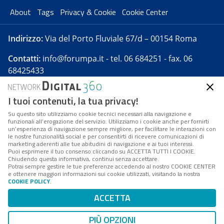
About
Tags
Privacy & Cookie
Cookie Center
Indirizzo:
Via del Porto Fluviale 67/d – 00154 Roma
Contatti:
info@forumpa.it
- tel. 06 684251 - fax. 06
68425433
I tuoi contenuti, la tua privacy!
Forumpa.it
è una pubblicazione telematica iscritta
presso Registro della stampa del Tribunale di Roma -
Su questo sito utilizziamo cookie tecnici necessari alla navigazione e
funzionali all’erogazione del servizio. Utilizziamo i cookie anche per fornirti
Reg. n. 182 del 2 maggio 2008 - Direttore resp. Michela
un’esperienza di navigazione sempre migliore, per facilitare le interazioni con
Stentella
le nostre funzionalità social e per consentirti di ricevere comunicazioni di
marketing aderenti alle tue abitudini di navigazione e ai tuoi interessi.
FPA s.r.l. è società soggetta a Direzione e
Puoi esprimere il tuo consenso cliccando su ACCETTA TUTTI I COOKIE.
Coordinamento da parte di Digital360 S.p.A. - FPA s.r.l.
Chiudendo questa informativa, continui senza accettare.
Potrai sempre gestire le tue preferenze accedendo al nostro COOKIE CENTER
è un'azienda certificata per il sistema di management
e ottenere maggiori informazioni sui cookie utilizzati, visitando la nostra
COOKIE POLICY
.
di qualità SQS (ISO 9001)
Codice Fiscale/Partita IVA n. 10693191008 - R.E.A. Roma
ACCETTA
n. 1249791. ISP AWS
PIÙ OPZIONI
Mappa del sito