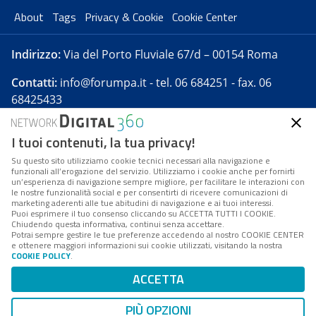
About
Tags
Privacy & Cookie
Cookie Center
Indirizzo:
Via del Porto Fluviale 67/d – 00154 Roma
Contatti:
info@forumpa.it
- tel. 06 684251 - fax. 06
68425433
I tuoi contenuti, la tua privacy!
Forumpa.it
è una pubblicazione telematica iscritta
presso Registro della stampa del Tribunale di Roma -
Su questo sito utilizziamo cookie tecnici necessari alla navigazione e
funzionali all’erogazione del servizio. Utilizziamo i cookie anche per fornirti
Reg. n. 182 del 2 maggio 2008 - Direttore resp. Michela
un’esperienza di navigazione sempre migliore, per facilitare le interazioni con
Stentella
le nostre funzionalità social e per consentirti di ricevere comunicazioni di
marketing aderenti alle tue abitudini di navigazione e ai tuoi interessi.
FPA s.r.l. è società soggetta a Direzione e
Puoi esprimere il tuo consenso cliccando su ACCETTA TUTTI I COOKIE.
Coordinamento da parte di Digital360 S.p.A. - FPA s.r.l.
Chiudendo questa informativa, continui senza accettare.
Potrai sempre gestire le tue preferenze accedendo al nostro COOKIE CENTER
è un'azienda certificata per il sistema di management
e ottenere maggiori informazioni sui cookie utilizzati, visitando la nostra
COOKIE POLICY
.
di qualità SQS (ISO 9001)
Codice Fiscale/Partita IVA n. 10693191008 - R.E.A. Roma
ACCETTA
n. 1249791. ISP AWS
PIÙ OPZIONI
Mappa del sito