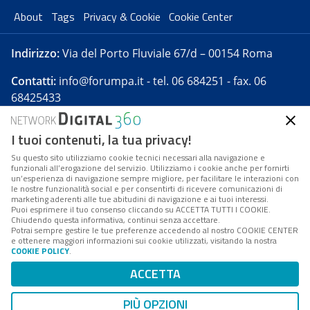
About
Tags
Privacy & Cookie
Cookie Center
Indirizzo:
Via del Porto Fluviale 67/d – 00154 Roma
Contatti:
info@forumpa.it
- tel. 06 684251 - fax. 06
68425433
I tuoi contenuti, la tua privacy!
Forumpa.it
è una pubblicazione telematica iscritta
presso Registro della stampa del Tribunale di Roma -
Su questo sito utilizziamo cookie tecnici necessari alla navigazione e
funzionali all’erogazione del servizio. Utilizziamo i cookie anche per fornirti
Reg. n. 182 del 2 maggio 2008 - Direttore resp. Michela
un’esperienza di navigazione sempre migliore, per facilitare le interazioni con
Stentella
le nostre funzionalità social e per consentirti di ricevere comunicazioni di
marketing aderenti alle tue abitudini di navigazione e ai tuoi interessi.
FPA s.r.l. è società soggetta a Direzione e
Puoi esprimere il tuo consenso cliccando su ACCETTA TUTTI I COOKIE.
Coordinamento da parte di Digital360 S.p.A. - FPA s.r.l.
Chiudendo questa informativa, continui senza accettare.
Potrai sempre gestire le tue preferenze accedendo al nostro COOKIE CENTER
è un'azienda certificata per il sistema di management
e ottenere maggiori informazioni sui cookie utilizzati, visitando la nostra
COOKIE POLICY
.
di qualità SQS (ISO 9001)
Codice Fiscale/Partita IVA n. 10693191008 - R.E.A. Roma
ACCETTA
n. 1249791. ISP AWS
PIÙ OPZIONI
Mappa del sito