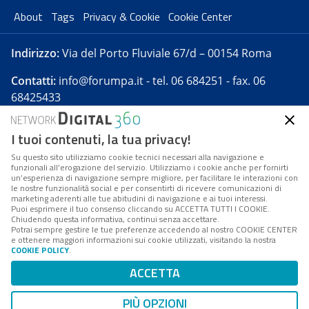
About
Tags
Privacy & Cookie
Cookie Center
Indirizzo:
Via del Porto Fluviale 67/d – 00154 Roma
Contatti:
info@forumpa.it
- tel. 06 684251 - fax. 06
68425433
I tuoi contenuti, la tua privacy!
Forumpa.it
è una pubblicazione telematica iscritta
presso Registro della stampa del Tribunale di Roma -
Su questo sito utilizziamo cookie tecnici necessari alla navigazione e
funzionali all’erogazione del servizio. Utilizziamo i cookie anche per fornirti
Reg. n. 182 del 2 maggio 2008 - Direttore resp. Michela
un’esperienza di navigazione sempre migliore, per facilitare le interazioni con
Stentella
le nostre funzionalità social e per consentirti di ricevere comunicazioni di
marketing aderenti alle tue abitudini di navigazione e ai tuoi interessi.
FPA s.r.l. è società soggetta a Direzione e
Puoi esprimere il tuo consenso cliccando su ACCETTA TUTTI I COOKIE.
Coordinamento da parte di Digital360 S.p.A. - FPA s.r.l.
Chiudendo questa informativa, continui senza accettare.
Potrai sempre gestire le tue preferenze accedendo al nostro COOKIE CENTER
è un'azienda certificata per il sistema di management
e ottenere maggiori informazioni sui cookie utilizzati, visitando la nostra
COOKIE POLICY
.
di qualità SQS (ISO 9001)
Codice Fiscale/Partita IVA n. 10693191008 - R.E.A. Roma
ACCETTA
n. 1249791. ISP AWS
PIÙ OPZIONI
Mappa del sito