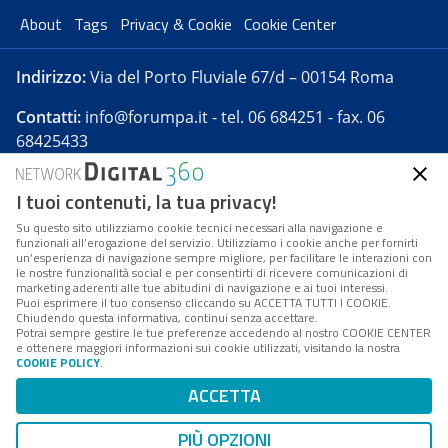
About
Tags
Privacy & Cookie
Cookie Center
Indirizzo:
Via del Porto Fluviale 67/d – 00154 Roma
Contatti:
info@forumpa.it
- tel. 06 684251 - fax. 06
68425433
I tuoi contenuti, la tua privacy!
Forumpa.it
è una pubblicazione telematica iscritta
presso Registro della stampa del Tribunale di Roma -
Su questo sito utilizziamo cookie tecnici necessari alla navigazione e
funzionali all’erogazione del servizio. Utilizziamo i cookie anche per fornirti
Reg. n. 182 del 2 maggio 2008 - Direttore resp. Michela
un’esperienza di navigazione sempre migliore, per facilitare le interazioni con
Stentella
le nostre funzionalità social e per consentirti di ricevere comunicazioni di
marketing aderenti alle tue abitudini di navigazione e ai tuoi interessi.
FPA s.r.l. è società soggetta a Direzione e
Puoi esprimere il tuo consenso cliccando su ACCETTA TUTTI I COOKIE.
Coordinamento da parte di Digital360 S.p.A. - FPA s.r.l.
Chiudendo questa informativa, continui senza accettare.
Potrai sempre gestire le tue preferenze accedendo al nostro COOKIE CENTER
è un'azienda certificata per il sistema di management
e ottenere maggiori informazioni sui cookie utilizzati, visitando la nostra
COOKIE POLICY
.
di qualità SQS (ISO 9001)
Codice Fiscale/Partita IVA n. 10693191008 - R.E.A. Roma
ACCETTA
n. 1249791. ISP AWS
PIÙ OPZIONI
Mappa del sito