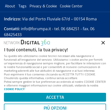
About
Tags
Privacy & Cookie
Cookie Center
Indirizzo:
Via del Porto Fluviale 67/d – 00154 Roma
Contatti:
info@forumpa.it
- tel. 06 684251 - fax. 06
68425433
I tuoi contenuti, la tua privacy!
Forumpa.it
è una pubblicazione telematica iscritta
presso Registro della stampa del Tribunale di Roma -
Su questo sito utilizziamo cookie tecnici necessari alla navigazione e
funzionali all’erogazione del servizio. Utilizziamo i cookie anche per fornirti
Reg. n. 182 del 2 maggio 2008 - Direttore resp. Michela
un’esperienza di navigazione sempre migliore, per facilitare le interazioni con
Stentella
le nostre funzionalità social e per consentirti di ricevere comunicazioni di
marketing aderenti alle tue abitudini di navigazione e ai tuoi interessi.
FPA s.r.l. è società soggetta a Direzione e
Puoi esprimere il tuo consenso cliccando su ACCETTA TUTTI I COOKIE.
Coordinamento da parte di Digital360 S.p.A. - FPA s.r.l.
Chiudendo questa informativa, continui senza accettare.
Potrai sempre gestire le tue preferenze accedendo al nostro COOKIE CENTER
è un'azienda certificata per il sistema di management
e ottenere maggiori informazioni sui cookie utilizzati, visitando la nostra
COOKIE POLICY
.
di qualità SQS (ISO 9001)
Codice Fiscale/Partita IVA n. 10693191008 - R.E.A. Roma
ACCETTA
n. 1249791. ISP AWS
PIÙ OPZIONI
Mappa del sito