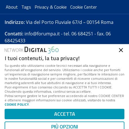
About
Tags
Privacy & Cookie
Cookie Center
Indirizzo:
Via del Porto Fluviale 67/d – 00154 Roma
Contatti:
info@forumpa.it
- tel. 06 684251 - fax. 06
68425433
I tuoi contenuti, la tua privacy!
Forumpa.it
è una pubblicazione telematica iscritta
presso Registro della stampa del Tribunale di Roma -
Su questo sito utilizziamo cookie tecnici necessari alla navigazione e
funzionali all’erogazione del servizio. Utilizziamo i cookie anche per fornirti
Reg. n. 182 del 2 maggio 2008 - Direttore resp. Michela
un’esperienza di navigazione sempre migliore, per facilitare le interazioni con
Stentella
le nostre funzionalità social e per consentirti di ricevere comunicazioni di
marketing aderenti alle tue abitudini di navigazione e ai tuoi interessi.
FPA s.r.l. è società soggetta a Direzione e
Puoi esprimere il tuo consenso cliccando su ACCETTA TUTTI I COOKIE.
Coordinamento da parte di Digital360 S.p.A. - FPA s.r.l.
Chiudendo questa informativa, continui senza accettare.
Potrai sempre gestire le tue preferenze accedendo al nostro COOKIE CENTER
è un'azienda certificata per il sistema di management
e ottenere maggiori informazioni sui cookie utilizzati, visitando la nostra
COOKIE POLICY
.
di qualità SQS (ISO 9001)
Codice Fiscale/Partita IVA n. 10693191008 - R.E.A. Roma
ACCETTA
n. 1249791. ISP AWS
PIÙ OPZIONI
Mappa del sito