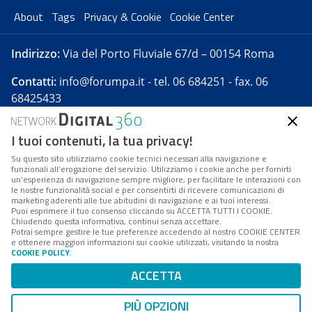
About
Tags
Privacy & Cookie
Cookie Center
Indirizzo:
Via del Porto Fluviale 67/d – 00154 Roma
Contatti:
info@forumpa.it
- tel. 06 684251 - fax. 06
68425433
I tuoi contenuti, la tua privacy!
Forumpa.it
è una pubblicazione telematica iscritta
presso Registro della stampa del Tribunale di Roma -
Su questo sito utilizziamo cookie tecnici necessari alla navigazione e
funzionali all’erogazione del servizio. Utilizziamo i cookie anche per fornirti
Reg. n. 182 del 2 maggio 2008 - Direttore resp. Michela
un’esperienza di navigazione sempre migliore, per facilitare le interazioni con
Stentella
le nostre funzionalità social e per consentirti di ricevere comunicazioni di
marketing aderenti alle tue abitudini di navigazione e ai tuoi interessi.
FPA s.r.l. è società soggetta a Direzione e
Puoi esprimere il tuo consenso cliccando su ACCETTA TUTTI I COOKIE.
Coordinamento da parte di Digital360 S.p.A. - FPA s.r.l.
Chiudendo questa informativa, continui senza accettare.
Potrai sempre gestire le tue preferenze accedendo al nostro COOKIE CENTER
è un'azienda certificata per il sistema di management
e ottenere maggiori informazioni sui cookie utilizzati, visitando la nostra
COOKIE POLICY
.
di qualità SQS (ISO 9001)
Codice Fiscale/Partita IVA n. 10693191008 - R.E.A. Roma
ACCETTA
n. 1249791. ISP AWS
PIÙ OPZIONI
Mappa del sito