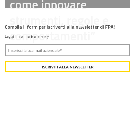
come innovare
strumenti, regole e
Compila il form per iscriverti alla newsletter di FPA!
comportamenti”
Leggi l'informativa privacy