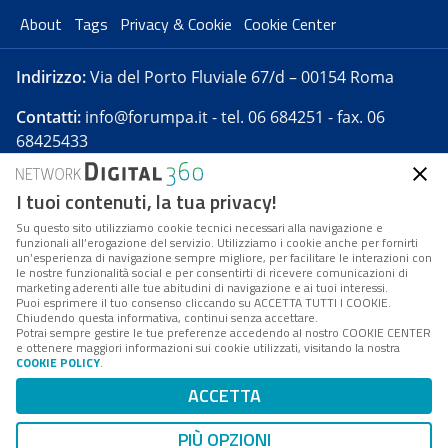
About
Tags
Privacy & Cookie
Cookie Center
Indirizzo:
Via del Porto Fluviale 67/d – 00154 Roma
Contatti:
info@forumpa.it
- tel. 06 684251 - fax. 06
68425433
I tuoi contenuti, la tua privacy!
Forumpa.it
è una pubblicazione telematica iscritta
presso Registro della stampa del Tribunale di Roma -
Su questo sito utilizziamo cookie tecnici necessari alla navigazione e
funzionali all’erogazione del servizio. Utilizziamo i cookie anche per fornirti
Reg. n. 182 del 2 maggio 2008 - Direttore resp. Michela
un’esperienza di navigazione sempre migliore, per facilitare le interazioni con
Stentella
le nostre funzionalità social e per consentirti di ricevere comunicazioni di
marketing aderenti alle tue abitudini di navigazione e ai tuoi interessi.
FPA s.r.l. è società soggetta a Direzione e
Puoi esprimere il tuo consenso cliccando su ACCETTA TUTTI I COOKIE.
Coordinamento da parte di Digital360 S.p.A. - FPA s.r.l.
Chiudendo questa informativa, continui senza accettare.
Potrai sempre gestire le tue preferenze accedendo al nostro COOKIE CENTER
è un'azienda certificata per il sistema di management
e ottenere maggiori informazioni sui cookie utilizzati, visitando la nostra
COOKIE POLICY
.
di qualità SQS (ISO 9001)
Codice Fiscale/Partita IVA n. 10693191008 - R.E.A. Roma
ACCETTA
n. 1249791. ISP AWS
PIÙ OPZIONI
Mappa del sito