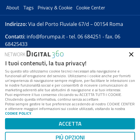
About
Tags
Privacy & Cookie
Cookie Center
Indirizzo:
Via del Porto Fluviale 67/d – 00154 Roma
Contatti:
info@forumpa.it
- tel. 06 684251 - fax. 06
68425433
I tuoi contenuti, la tua privacy!
Forumpa.it
è una pubblicazione telematica iscritta
presso Registro della stampa del Tribunale di Roma -
Su questo sito utilizziamo cookie tecnici necessari alla navigazione e
funzionali all’erogazione del servizio. Utilizziamo i cookie anche per fornirti
Reg. n. 182 del 2 maggio 2008 - Direttore resp. Michela
un’esperienza di navigazione sempre migliore, per facilitare le interazioni con
Stentella
le nostre funzionalità social e per consentirti di ricevere comunicazioni di
marketing aderenti alle tue abitudini di navigazione e ai tuoi interessi.
FPA s.r.l. è società soggetta a Direzione e
Puoi esprimere il tuo consenso cliccando su ACCETTA TUTTI I COOKIE.
Coordinamento da parte di Digital360 S.p.A. - FPA s.r.l.
Chiudendo questa informativa, continui senza accettare.
Potrai sempre gestire le tue preferenze accedendo al nostro COOKIE CENTER
è un'azienda certificata per il sistema di management
e ottenere maggiori informazioni sui cookie utilizzati, visitando la nostra
COOKIE POLICY
.
di qualità SQS (ISO 9001)
Codice Fiscale/Partita IVA n. 10693191008 - R.E.A. Roma
ACCETTA
n. 1249791. ISP AWS
PIÙ OPZIONI
Mappa del sito