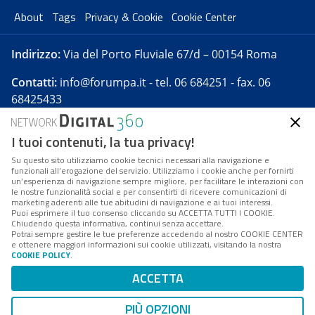
About
Tags
Privacy & Cookie
Cookie Center
Indirizzo:
Via del Porto Fluviale 67/d – 00154 Roma
Contatti:
info@forumpa.it
- tel. 06 684251 - fax. 06
68425433
I tuoi contenuti, la tua privacy!
Forumpa.it
è una pubblicazione telematica iscritta
presso Registro della stampa del Tribunale di Roma -
Su questo sito utilizziamo cookie tecnici necessari alla navigazione e
funzionali all’erogazione del servizio. Utilizziamo i cookie anche per fornirti
Reg. n. 182 del 2 maggio 2008 - Direttore resp. Michela
un’esperienza di navigazione sempre migliore, per facilitare le interazioni con
Stentella
le nostre funzionalità social e per consentirti di ricevere comunicazioni di
marketing aderenti alle tue abitudini di navigazione e ai tuoi interessi.
FPA s.r.l. è società soggetta a Direzione e
Puoi esprimere il tuo consenso cliccando su ACCETTA TUTTI I COOKIE.
Coordinamento da parte di Digital360 S.p.A. - FPA s.r.l.
Chiudendo questa informativa, continui senza accettare.
Potrai sempre gestire le tue preferenze accedendo al nostro COOKIE CENTER
è un'azienda certificata per il sistema di management
e ottenere maggiori informazioni sui cookie utilizzati, visitando la nostra
COOKIE POLICY
.
di qualità SQS (ISO 9001)
Codice Fiscale/Partita IVA n. 10693191008 - R.E.A. Roma
ACCETTA
n. 1249791. ISP AWS
PIÙ OPZIONI
Mappa del sito