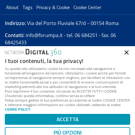
About
Tags
Privacy & Cookie
Cookie Center
Indirizzo:
Via del Porto Fluviale 67/d – 00154 Roma
Contatti:
info@forumpa.it
- tel. 06 684251 - fax. 06
68425433
I tuoi contenuti, la tua privacy!
Forumpa.it
è una pubblicazione telematica iscritta
presso Registro della stampa del Tribunale di Roma -
Su questo sito utilizziamo cookie tecnici necessari alla navigazione e
funzionali all’erogazione del servizio. Utilizziamo i cookie anche per fornirti
Reg. n. 182 del 2 maggio 2008 - Direttore resp. Michela
un’esperienza di navigazione sempre migliore, per facilitare le interazioni con
Stentella
le nostre funzionalità social e per consentirti di ricevere comunicazioni di
marketing aderenti alle tue abitudini di navigazione e ai tuoi interessi.
FPA s.r.l. è società soggetta a Direzione e
Puoi esprimere il tuo consenso cliccando su ACCETTA TUTTI I COOKIE.
Coordinamento da parte di Digital360 S.p.A. - FPA s.r.l.
Chiudendo questa informativa, continui senza accettare.
Potrai sempre gestire le tue preferenze accedendo al nostro COOKIE CENTER
è un'azienda certificata per il sistema di management
e ottenere maggiori informazioni sui cookie utilizzati, visitando la nostra
COOKIE POLICY
.
di qualità SQS (ISO 9001)
Codice Fiscale/Partita IVA n. 10693191008 - R.E.A. Roma
ACCETTA
n. 1249791. ISP AWS
PIÙ OPZIONI
Mappa del sito