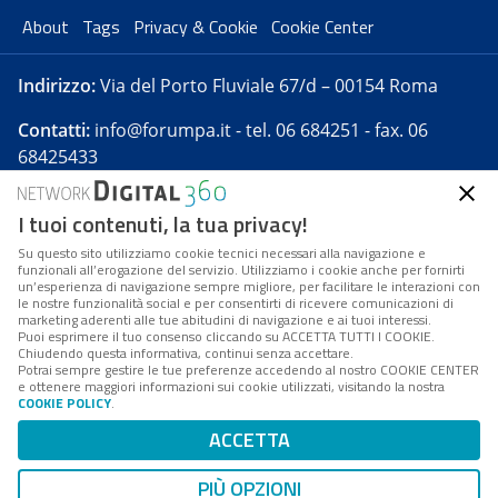
About
Tags
Privacy & Cookie
Cookie Center
Indirizzo:
Via del Porto Fluviale 67/d – 00154 Roma
Contatti:
info@forumpa.it
- tel. 06 684251 - fax. 06
68425433
I tuoi contenuti, la tua privacy!
Forumpa.it
è una pubblicazione telematica iscritta
presso Registro della stampa del Tribunale di Roma -
Su questo sito utilizziamo cookie tecnici necessari alla navigazione e
funzionali all’erogazione del servizio. Utilizziamo i cookie anche per fornirti
Reg. n. 182 del 2 maggio 2008 - Direttore resp. Michela
un’esperienza di navigazione sempre migliore, per facilitare le interazioni con
Stentella
le nostre funzionalità social e per consentirti di ricevere comunicazioni di
marketing aderenti alle tue abitudini di navigazione e ai tuoi interessi.
FPA s.r.l. è società soggetta a Direzione e
Puoi esprimere il tuo consenso cliccando su ACCETTA TUTTI I COOKIE.
Coordinamento da parte di Digital360 S.p.A. - FPA s.r.l.
Chiudendo questa informativa, continui senza accettare.
Potrai sempre gestire le tue preferenze accedendo al nostro COOKIE CENTER
è un'azienda certificata per il sistema di management
e ottenere maggiori informazioni sui cookie utilizzati, visitando la nostra
COOKIE POLICY
.
di qualità SQS (ISO 9001)
Codice Fiscale/Partita IVA n. 10693191008 - R.E.A. Roma
ACCETTA
n. 1249791. ISP AWS
PIÙ OPZIONI
Mappa del sito