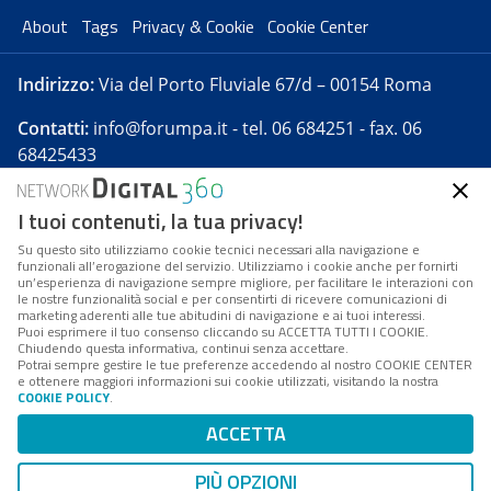
About
Tags
Privacy & Cookie
Cookie Center
Indirizzo:
Via del Porto Fluviale 67/d – 00154 Roma
Contatti:
info@forumpa.it
- tel. 06 684251 - fax. 06
68425433
I tuoi contenuti, la tua privacy!
Forumpa.it
è una pubblicazione telematica iscritta
presso Registro della stampa del Tribunale di Roma -
Su questo sito utilizziamo cookie tecnici necessari alla navigazione e
funzionali all’erogazione del servizio. Utilizziamo i cookie anche per fornirti
Reg. n. 182 del 2 maggio 2008 - Direttore resp. Michela
un’esperienza di navigazione sempre migliore, per facilitare le interazioni con
Stentella
le nostre funzionalità social e per consentirti di ricevere comunicazioni di
marketing aderenti alle tue abitudini di navigazione e ai tuoi interessi.
FPA s.r.l. è società soggetta a Direzione e
Puoi esprimere il tuo consenso cliccando su ACCETTA TUTTI I COOKIE.
Coordinamento da parte di Digital360 S.p.A. - FPA s.r.l.
Chiudendo questa informativa, continui senza accettare.
Potrai sempre gestire le tue preferenze accedendo al nostro COOKIE CENTER
è un'azienda certificata per il sistema di management
e ottenere maggiori informazioni sui cookie utilizzati, visitando la nostra
COOKIE POLICY
.
di qualità SQS (ISO 9001)
Codice Fiscale/Partita IVA n. 10693191008 - R.E.A. Roma
ACCETTA
n. 1249791. ISP AWS
PIÙ OPZIONI
Mappa del sito